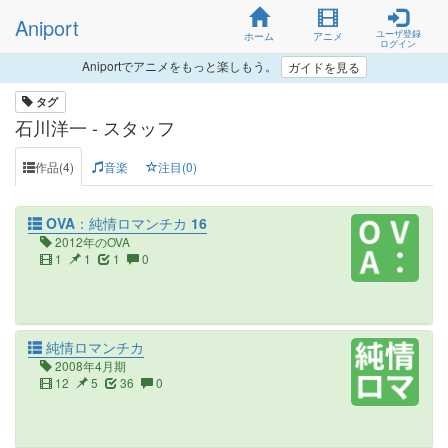
Aniport
ユーザ登録
ホーム
アニメ
ログイン
Aniportでアニメをもっと楽しもう。
ガイドを見る
タグ
石川洋一 - スタッフ
作品(4)
音楽
注目(0)
OVA：純情ロマンチカ 16
2012年のOVA
1
1
1
0
純情ロマンチカ
2008年4月期
12
5
36
0