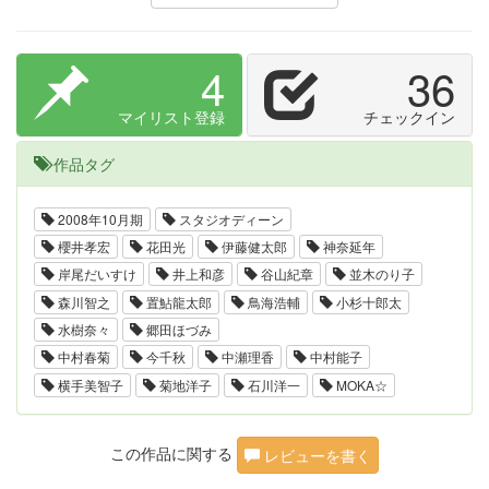
4
36
マイリスト登録
チェックイン
作品タグ
2008年10月期
スタジオディーン
櫻井孝宏
花田光
伊藤健太郎
神奈延年
岸尾だいすけ
井上和彦
谷山紀章
並木のり子
森川智之
置鮎龍太郎
鳥海浩輔
小杉十郎太
水樹奈々
郷田ほづみ
中村春菊
今千秋
中瀬理香
中村能子
横手美智子
菊地洋子
石川洋一
MOKA☆
この作品に関する
レビューを書く