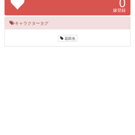
0
嫁登録
キャラクタータグ
花田光