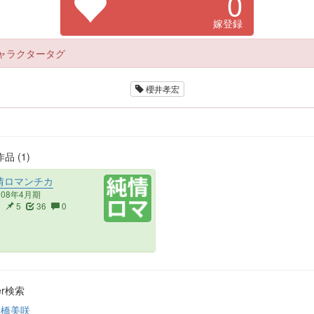
0
嫁登録
ャラクタータグ
櫻井孝宏
品 (1)
情ロマンチカ
008年4月期
2
5
36
0
ter検索
高橋美咲