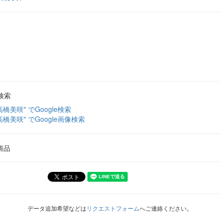
検索
高橋美咲" でGoogle検索
高橋美咲" でGoogle画像検索
商品
データ追加希望などは
リクエストフォーム
へご連絡ください。