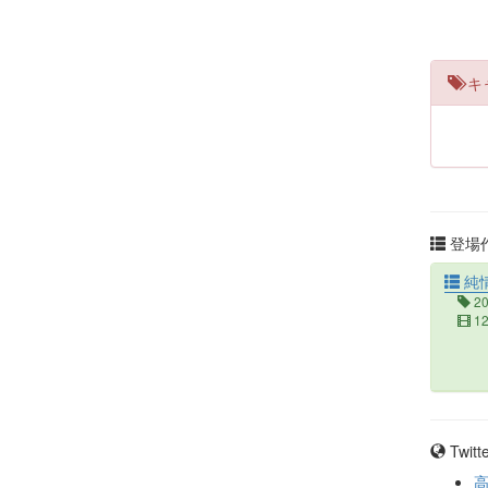
キ
登場作
純
2
1
Twit