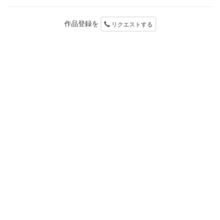
作品登録を
リクエストする