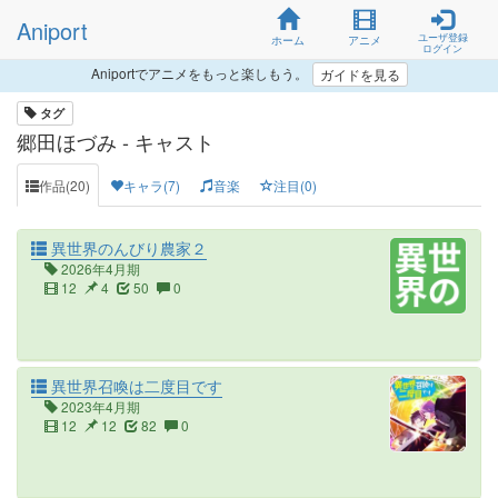
Aniport
ユーザ登録
ホーム
アニメ
ログイン
Aniportでアニメをもっと楽しもう。
ガイドを見る
タグ
郷田ほづみ - キャスト
作品(20)
キャラ(7)
音楽
注目(0)
異世界のんびり農家２
2026年4月期
12
4
50
0
異世界召喚は二度目です
2023年4月期
12
12
82
0