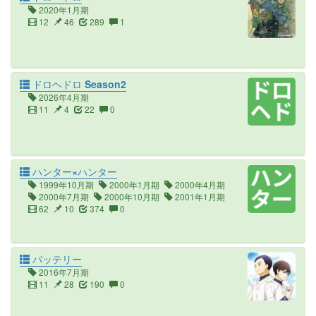
2020年1月期
12
46
289
1
ドロヘドロ Season2
2026年4月期
11
4
22
0
ハンター×ハンター
1999年10月期
2000年1月期
2000年4月期
2000年7月期
2000年10月期
2001年1月期
62
10
374
0
バッテリー
2016年7月期
11
28
190
0