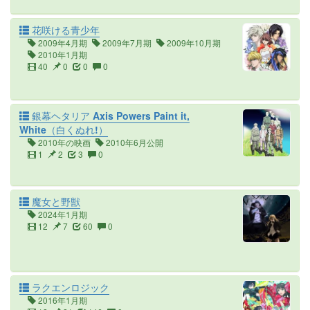
花咲ける青少年
2009年4月期
2009年7月期
2009年10月期
2010年1月期
40
0
0
0
銀幕ヘタリア Axis Powers Paint it,
White（白くぬれ!）
2010年の映画
2010年6月公開
1
2
3
0
魔女と野獣
2024年1月期
12
7
60
0
ラクエンロジック
2016年1月期