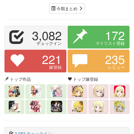
今期まとめ
3,082
172
チェックイン
マイリスト登録
221
235
嫁登録
レビュー
トップ作品
トップ嫁登録
3,082 チェックイン