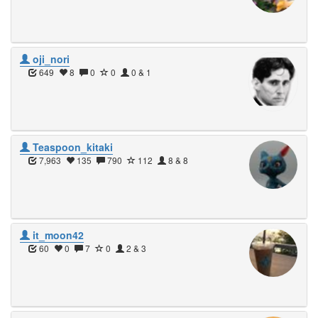
oji_nori
649
8
0
0
0 & 1
Teaspoon_kitaki
7,963
135
790
112
8 & 8
it_moon42
60
0
7
0
2 & 3