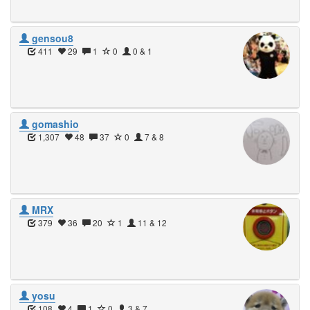
gensou8
411
29
1
0
0 & 1
gomashio
1,307
48
37
0
7 & 8
MRX
379
36
20
1
11 & 12
yosu
108
4
1
0
3 & 7