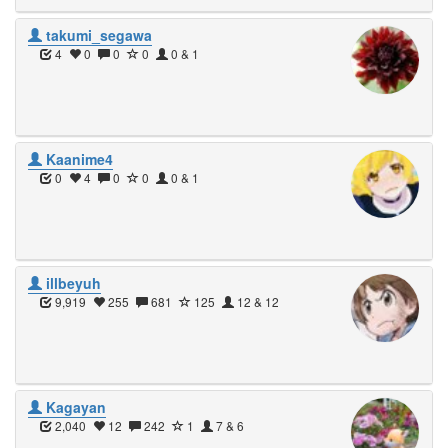
takumi_segawa
4
0
0
0
0 & 1
Kaanime4
0
4
0
0
0 & 1
illbeyuh
9,919
255
681
125
12 & 12
Kagayan
2,040
12
242
1
7 & 6