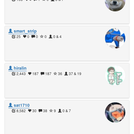
smart_strip
25
0
0
0
0 & 4
hiralin
2,443
187
187
36
37 & 19
sat1710
8,582
30
38
9
0 & 7