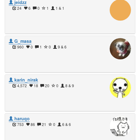
jeidzz
24
6
0
1
1 & 1
G_masa
960
0
1
0
9 & 6
karin_nirak
4,572
18
20
0
8 & 9
haruqo
753
86
21
0
6 & 6