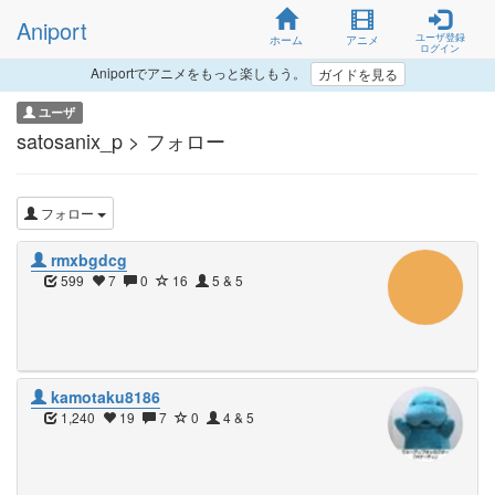
Aniport
ユーザ登録
ホーム
アニメ
ログイン
Aniportでアニメをもっと楽しもう。
ガイドを見る
ユーザ
satosanix_p > フォロー
フォロー
rmxbgdcg
599
7
0
16
5 & 5
kamotaku8186
1,240
19
7
0
4 & 5