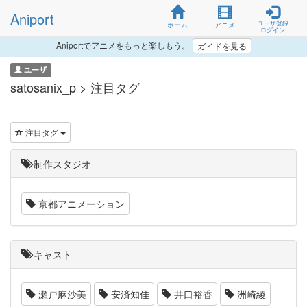
Aniport
ユーザ登録
ホーム
アニメ
ログイン
Aniportでアニメをもっと楽しもう。
ガイドを見る
ユーザ
satosanix_p > 注目タグ
注目タグ
制作スタジオ
京都アニメーション
キャスト
瀬戸麻沙美
安済知佳
井口裕香
洲崎綾