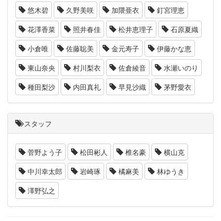
悠木碧
久野美咲
加隈亜衣
釘宮理恵
花澤香菜
照井春佳
松井恵理子
石原夏織
小倉唯
佐藤聡美
金元寿子
伊藤かな恵
東山奈央
村川梨衣
佐倉綾音
水瀬いのり
種田梨沙
内田真礼
早見沙織
茅野愛衣
スタッフ
菅野よう子
松田彬人
椎名豪
横山克
中川幸太郎
岩崎琢
橘麻美
林ゆうき
澤野弘之