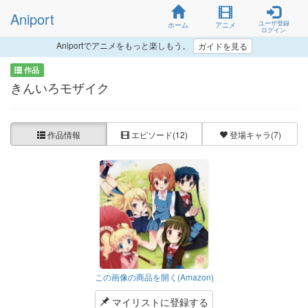
Aniport
ユーザ登録
ホーム
アニメ
ログイン
Aniportでアニメをもっと楽しもう。
ガイドを見る
作品
きんいろモザイク
作品情報
エピソード
(12)
登場キャラ
(7)
この画像の商品を開く(Amazon)
マイリストに登録する