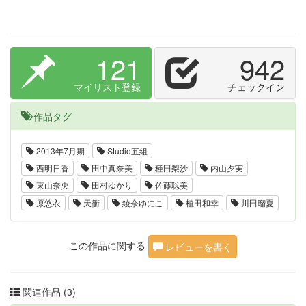
121
942
マイリスト登録
チェックイン
作品タグ
2013年7月期
Studio五組
西明日香
田中真奈美
種田梨沙
内山夕実
東山奈央
田村ゆかり
佐藤聡美
原悠衣
天衝
綾奈ゆにこ
植田和幸
川田瑠夏
この作品に関する
レビューを書く
関連作品 (3)