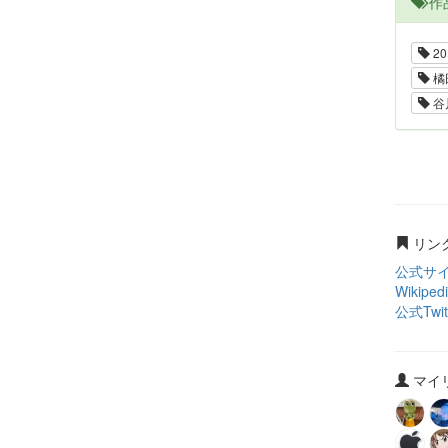
作
20
橘
谷
リン
公式サ
Wikiped
公式Twit
マイリ