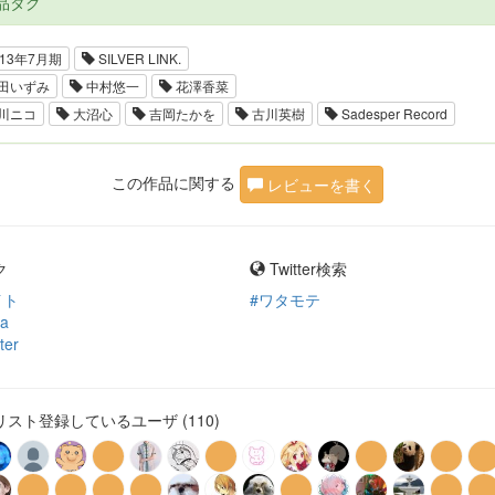
品タグ
13年7月期
SILVER LINK.
田いずみ
中村悠一
花澤香菜
川ニコ
大沼心
吉岡たかを
古川英樹
Sadesper Record
この作品に関する
レビューを書く
ク
Twitter検索
イト
#ワタモテ
ia
ter
スト登録しているユーザ (110)