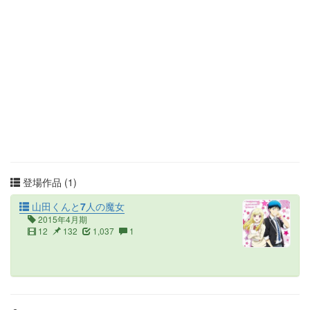
登場作品 (1)
山田くんと7人の魔女
2015年4月期
12
132
1,037
1