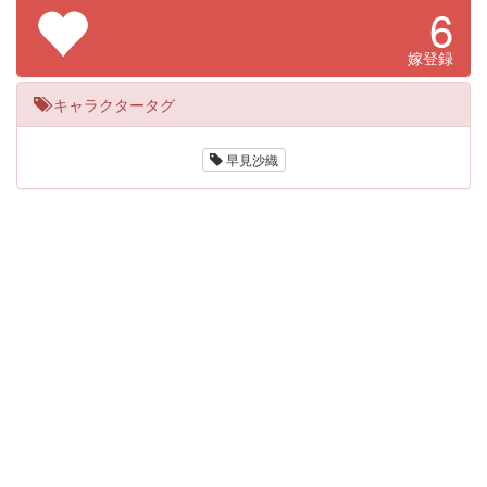
6
嫁登録
キャラクタータグ
早見沙織