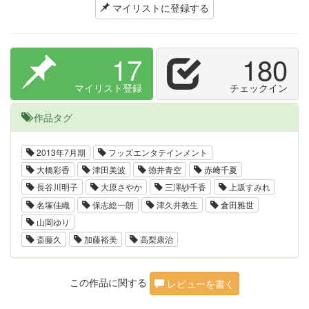
マイリストに登録する
17
180
マイリスト登録
チェックイン
作品タグ
2013年7月期
フッズエンタテインメント
大橋彩香
津田美波
徳井青空
赤﨑千夏
長谷川明子
大原さやか
三澤紗千香
上坂すみれ
名塚佳織
保志総一朗
津久井教生
倉田雅世
山岡ゆり
斎藤久
加藤裕美
高梨康治
この作品に関する
レビューを書く