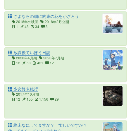
さよならの朝に約束の花をかざろう
2018年の映画
2018年2月公開
1
48
34
8
放課後ていぼう日誌
2020年4月期
2020年7月期
12
58
421
12
少女終末旅行
2017年10月期
12
155
1,156
29
終末なにしてますか？ 忙しいですか？
救ってもらっていいですか？