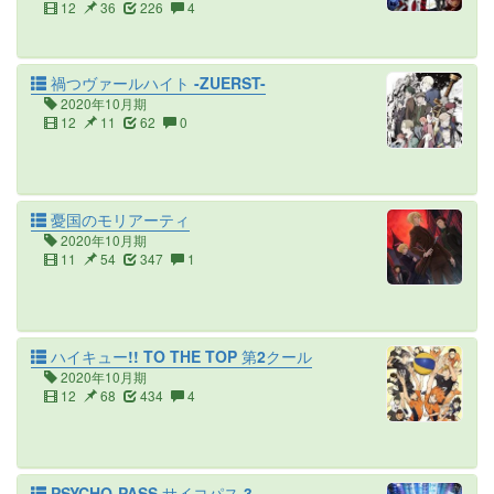
12
36
226
4
禍つヴァールハイト -ZUERST-
2020年10月期
12
11
62
0
憂国のモリアーティ
2020年10月期
11
54
347
1
ハイキュー!! TO THE TOP 第2クール
2020年10月期
12
68
434
4
PSYCHO-PASS サイコパス 3