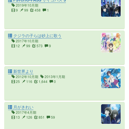
2019年10月期
9
99
458
1
クジラの子らは砂上に歌う
2017年10月期
12
99
573
9
新世界より
2012年10月期
2013年1月期
25
116
1,644
0
月がきれい
2017年4月期
13
126
851
59