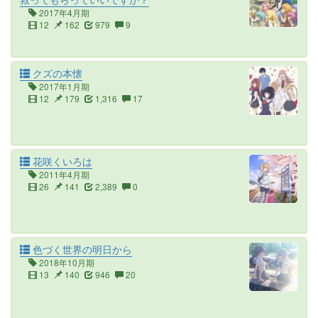
2017年4月期
12
162
979
9
クズの本懐
2017年1月期
12
179
1,316
17
花咲くいろは
2011年4月期
26
141
2,389
0
色づく世界の明日から
2018年10月期
13
140
946
20