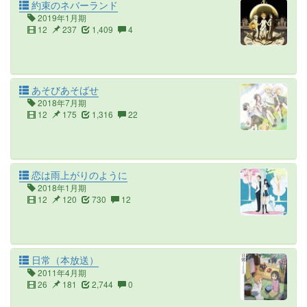
約束のネバーランド
2019年1月期
12
237
1,409
4
あそびあそばせ
2018年7月期
12
175
1,316
22
恋は雨上がりのように
2018年1月期
12
120
730
12
日常（本放送）
2011年4月期
26
181
2,744
0