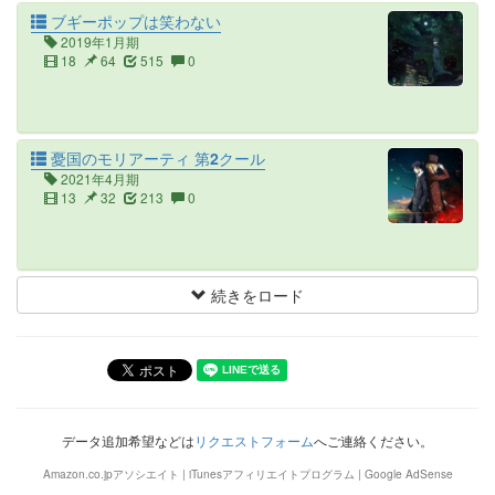
ブギーポップは笑わない
2019年1月期
18
64
515
0
憂国のモリアーティ 第2クール
2021年4月期
13
32
213
0
続きをロード
データ追加希望などは
リクエストフォーム
へご連絡ください。
Amazon.co.jpアソシエイト | iTunesアフィリエイトプログラム | Google AdSense