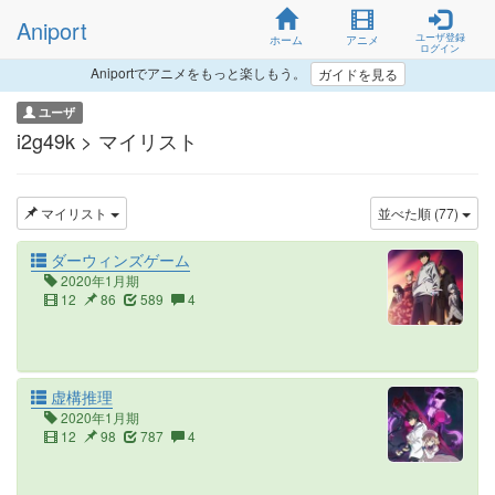
Aniport
ユーザ登録
ホーム
アニメ
ログイン
Aniportでアニメをもっと楽しもう。
ガイドを見る
ユーザ
i2g49k > マイリスト
マイリスト
並べた順 (77)
ダーウィンズゲーム
2020年1月期
12
86
589
4
虚構推理
2020年1月期
12
98
787
4