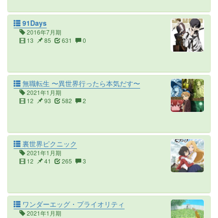
91Days
2016年7月期
13
85
631
0
無職転生 〜異世界行ったら本気だす〜
2021年1月期
12
93
582
2
裏世界ピクニック
2021年1月期
12
41
265
3
ワンダーエッグ・プライオリティ
2021年1月期