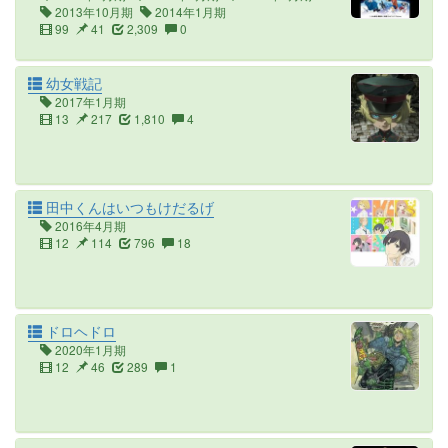
2013年10月期
2014年1月期
99
41
2,309
0
幼女戦記
2017年1月期
13
217
1,810
4
田中くんはいつもけだるげ
2016年4月期
12
114
796
18
ドロヘドロ
2020年1月期
12
46
289
1