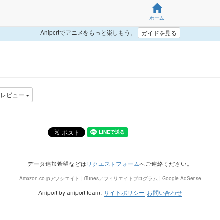
ホーム
Aniportでアニメをもっと楽しもう。
ガイドを見る
レビュー
データ追加希望などは
リクエストフォーム
へご連絡ください。
Amazon.co.jpアソシエイト | iTunesアフィリエイトプログラム | Google AdSense
Aniport by aniport team.
サイトポリシー
お問い合わせ