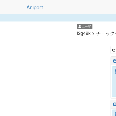
Aniport
ユーザ
i2g49k > チェッ