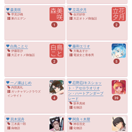
森美咲
立花夕月
早見沙織
会沢紗弥
東のエデン
大正オトメ御伽話
1
2
白鳥ことり
藤和エリオ
伊藤彩沙
大亀あすか
大正オトメ御伽話
電波女と青春男
2
5
一ノ瀬はじめ
忍野忍/キスショッ
内田真礼
ト・アセロラオリオ
ガッチャマンクラウズ
ン・ハートアンダーブ
インサイト
4
39
レード
坂本真綾
化物語
貝木泥舟
阿良々木暦
三木眞一郎
神谷浩史
偽物語
化物語