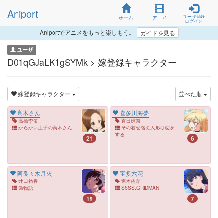
Aniport
ユーザ登録
ホーム
アニメ
ログイン
Aniportでアニメをもっと楽しもう。
ガイドを見る
ユーザ
D01qGJaLK1gSYMk > 嫁登録キャラクター
嫁登録キャラクター
並べた順
高木さん
喜多川海夢
高橋李依
直田姫奈
からかい上手の高木さん
その着せ替え人形は恋を
する
21
6
阿良々木月火
宝多六花
井口裕香
宮本侑芽
偽物語
SSSS.GRIDMAN
19
7