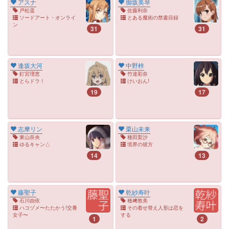
アスナ
御坂美琴
戸松遥
佐藤利奈
ソードアート・オンライ
とある魔術の禁書目録
ン
31
31
逢坂大河
中野梓
釘宮理恵
竹達彩奈
とらドラ！
けいおん!
19
17
志摩リン
栗山未来
東山奈央
種田梨沙
ゆるキャン△
境界の彼方
14
13
藤聖子
乾紗寿叶
石川由依
種﨑敦美
ハコヅメ〜たたかう!交番
その着せ替え人形は恋を
女子〜
する
1
2