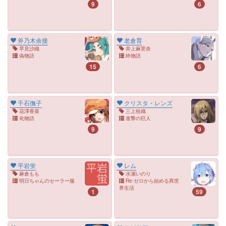
9
6
斧乃木余接
老倉育
早見沙織
井上麻里奈
偽物語
終物語
15
6
千石撫子
クリスタ・レンズ
花澤香菜
三上枝織
化物語
進撃の巨人
9
9
平岩蛍
レム
麻倉もも
水瀬いのり
明日ちゃんのセーラー服
Re:ゼロから始める異世
界生活
1
59