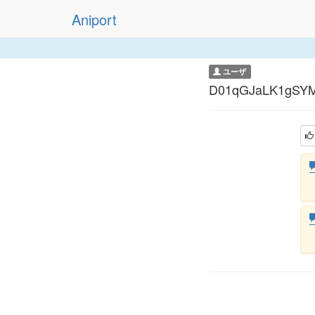
Aniport
ユーザ
D01qGJaLK1gSY