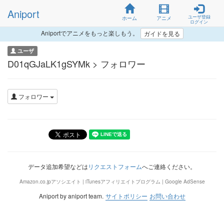
Aniport
ユーザ登録
ホーム
アニメ
ログイン
Aniportでアニメをもっと楽しもう。
ガイドを見る
ユーザ
D01qGJaLK1gSYMk > フォロワー
フォロワー
データ追加希望などは
リクエストフォーム
へご連絡ください。
Amazon.co.jpアソシエイト | iTunesアフィリエイトプログラム | Google AdSense
Aniport by aniport team.
サイトポリシー
お問い合わせ