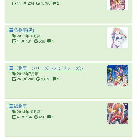
11
234
1,798
2
猫物語(黒)
2012年10月期
4
181
536
1
〈物語〉シリーズ セカンドシーズン
2013年7月期
26
200
3,670
2
憑物語
2014年10月期
4
166
452
1