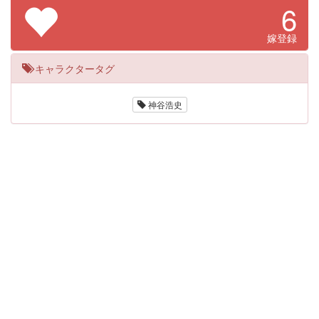
6
嫁登録
キャラクタータグ
神谷浩史