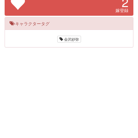
2
嫁登録
キャラクタータグ
会沢紗弥