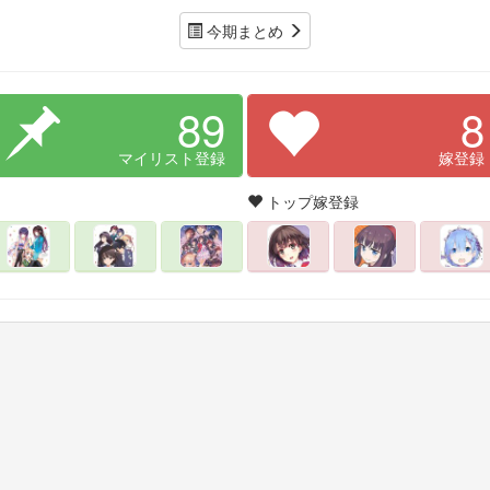
今期まとめ
89
8
マイリスト登録
嫁登録
トップ嫁登録