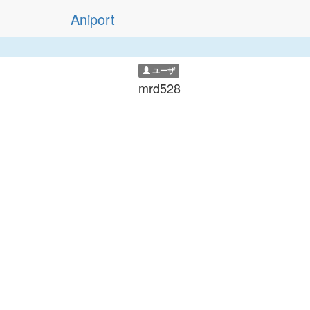
Aniport
ユーザ
mrd528