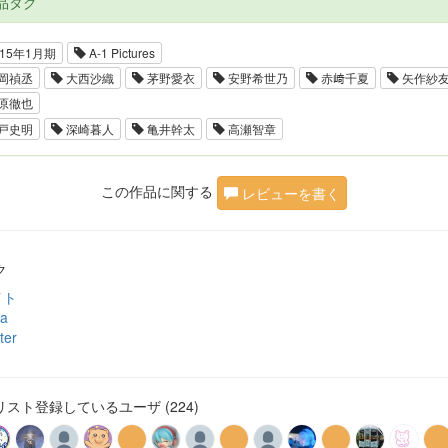
品タグ
15年1月期
A-1 Pictures
岡禎丞
大西沙織
茅野愛衣
安野希世乃
赤﨑千夏
矢作紗
原徹也
戸史明
深崎暮人
亀井幹太
高瀬智章
この作品に関する
レビューを書く
ク
イト
ia
ter
スト登録しているユーザ (224)