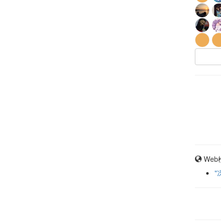
Web
"