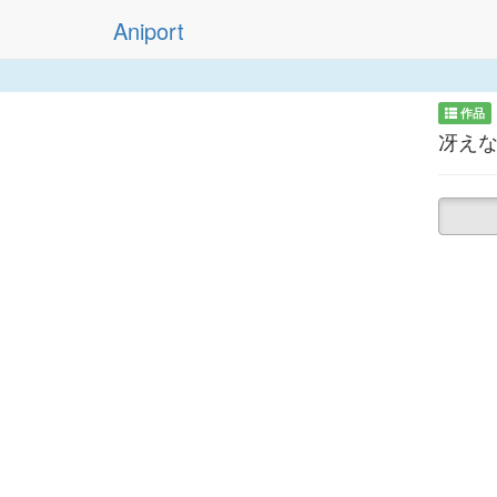
Aniport
作品
冴え