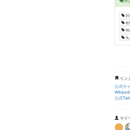
作
20
松
柿
丸
リン
公式サ
Wikiped
公式Twit
マイリ