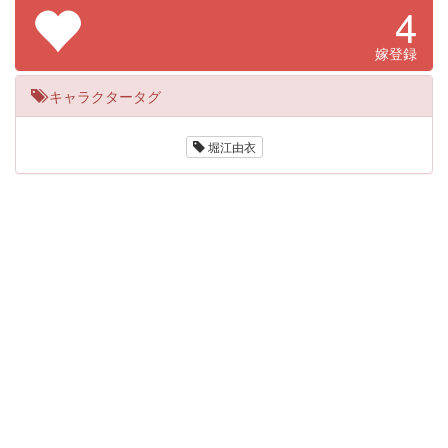
4
嫁登録
キャラクタータグ
堀江由衣