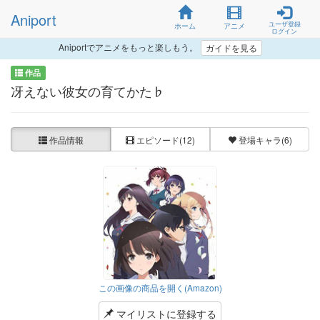
Aniport
ユーザ登録
ホーム
アニメ
ログイン
Aniportでアニメをもっと楽しもう。
ガイドを見る
作品
冴えない彼女の育てかた♭
作品情報
エピソード
(12)
登場キャラ
(6)
この画像の商品を開く(Amazon)
マイリストに登録する