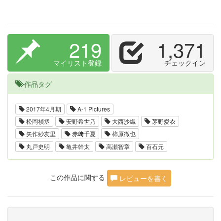
219
1,371
マイリスト登録
チェックイン
作品タグ
2017年4月期
A-1 Pictures
松岡禎丞
安野希世乃
大西沙織
茅野愛衣
矢作紗友里
赤﨑千夏
柿原徹也
丸戸史明
亀井幹太
高瀬智章
百石元
この作品に関する
レビューを書く