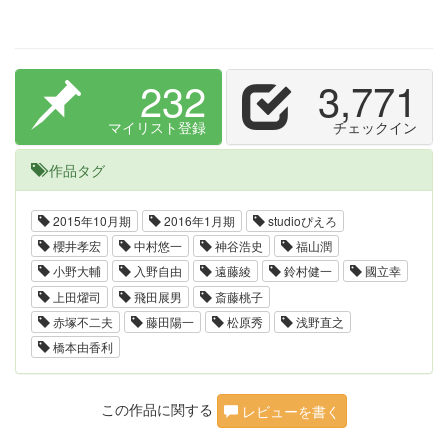
232
3,771
マイリスト登録
チェックイン
作品タグ
2015年10月期
2016年1月期
studioぴえろ
櫻井孝宏
中村悠一
神谷浩史
福山潤
小野大輔
入野自由
遠藤綾
鈴村健一
國立幸
上田燿司
飛田展男
斎藤桃子
赤塚不二夫
藤田陽一
松原秀
浅野直之
橋本由香利
この作品に関する
レビューを書く