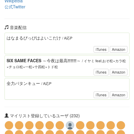
Wikipedia
公式Twitter
音楽配信
はなまるぴっぴはよいこだけ
/ A応P
iTunes
Amazon
SIX SAME FACES ～今夜は最高!!!!!!～
/ イヤミ feat.おそ松×カラ松
×チョロ松×一松×十四松×トド松
iTunes
Amazon
全力バタンキュー
/ A応P
iTunes
Amazon
マイリスト登録しているユーザ (232)