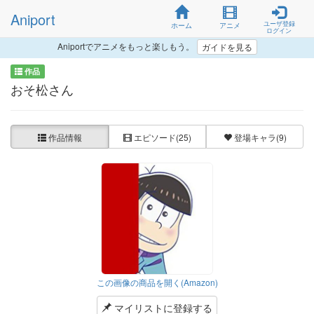
Aniport
ユーザ登録
ホーム
アニメ
ログイン
Aniportでアニメをもっと楽しもう。
ガイドを見る
作品
おそ松さん
作品情報
エピソード
(25)
登場キャラ
(9)
この画像の商品を開く(Amazon)
マイリストに登録する