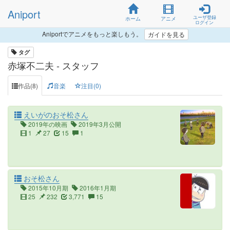
Aniport
ユーザ登録
ホーム
アニメ
ログイン
Aniportでアニメをもっと楽しもう。
ガイドを見る
タグ
赤塚不二夫 - スタッフ
作品(8)
音楽
注目(0)
えいがのおそ松さん
2019年の映画
2019年3月公開
1
27
15
1
おそ松さん
2015年10月期
2016年1月期
25
232
3,771
15