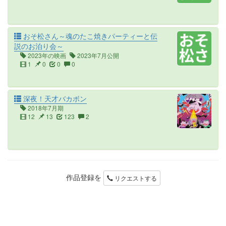
おそ松さん～魂のたこ焼きパーティーと伝
説のお泊り会～
2023年の映画
2023年7月公開
1
0
0
0
深夜！天才バカボン
2018年7月期
12
13
123
2
作品登録を
リクエストする