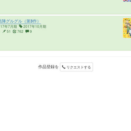
法陣グルグル（第3作）
017年7月期
2017年10月期
4
51
762
9
作品登録を
リクエストする