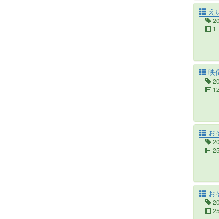
え
2
1
映
2
1
お
2
2
おそ
2
2