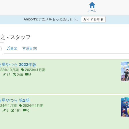
ホーム
Aniportでアニメをもっと楽しもう。
ガイドを見る
之 - スタッフ
)
音楽
注目(0)
星やつら 2022年版
022年10月期
2023年1月期
3
18
248
5
星やつら 第2期
024年1月期
2024年4月期
3
9
161
0