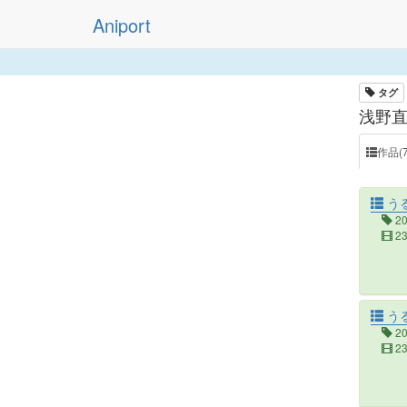
Aniport
タグ
浅野直
作品(7
うる
2
2
うる
2
2