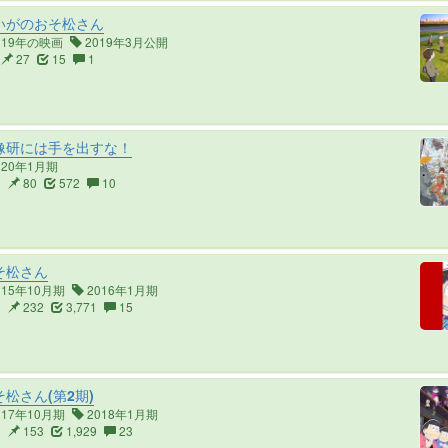
いがのおそ松さん
019年の映画
2019年3月公開
27
15
1
像研には手を出すな！
020年1月期
2
80
572
10
そ松さん
015年10月期
2016年1月期
5
232
3,771
15
松さん(第2期)
017年10月期
2018年1月期
5
153
1,929
23