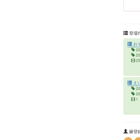
登場作
お
2
2
2
え
2
2
1
嫁登録