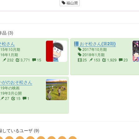
福山潤
品 (3)
そ松さん
おそ松さん(第2期)
015年10月期
2017年10月期
016年1月期
2018年1月期
5
232
3,771
15
25
153
1,929
23
いがのおそ松さん
019年の映画
019年3月公開
27
15
1
しているユーザ (9)