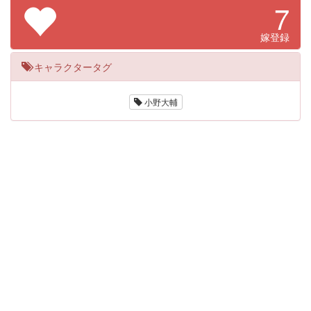
7
嫁登録
キャラクタータグ
小野大輔