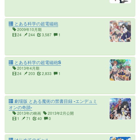
とある科学の超電磁砲
2009年10月期
24
244
3,587
1
とある科学の超電磁砲S
2013年4月期
24
203
2,833
1
劇場版 とある魔術の禁書目録 -エンデュミ
オンの奇蹟-
2013年の映画
2013年2月公開
1
71
40
0
はじめてのギャル