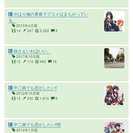
やはり俺の青春ラブコメはまちがってい
る。
2013年4月期
14
267
2,262
3
妹さえいればいい。
2017年10月期
12
119
662
16
中二病でも恋がしたい!
2012年10月期
13
230
1,810
0
中二病でも恋がしたい!戀
2014年1月期