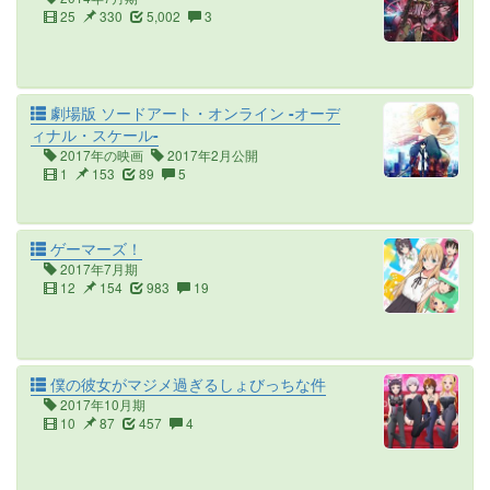
25
330
5,002
3
劇場版 ソードアート・オンライン -オーデ
ィナル・スケール-
2017年の映画
2017年2月公開
1
153
89
5
ゲーマーズ！
2017年7月期
12
154
983
19
僕の彼女がマジメ過ぎるしょびっちな件
2017年10月期
10
87
457
4