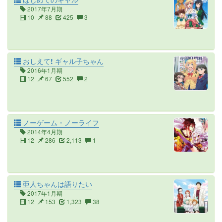
2017年7月期
10
88
425
3
おしえて! ギャル子ちゃん
2016年1月期
12
67
552
2
ノーゲーム・ノーライフ
2014年4月期
12
286
2,113
1
亜人ちゃんは語りたい
2017年1月期
12
153
1,323
38