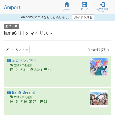
Aniport
ユーザ登録
ホーム
アニメ
ログイン
Aniportでアニメをもっと楽しもう。
ガイドを見る
ユーザ
tama6111 > マイリスト
マイリスト
並べた順 (76)
エロマンガ先生
2017年4月期
12
311
2,341
41
BanG Dream!
2017年1月期
15
86
971
22