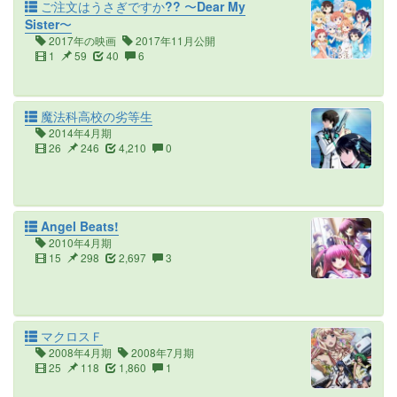
ご注文はうさぎですか?? 〜Dear My
Sister〜
2017年の映画
2017年11月公開
1
59
40
6
魔法科高校の劣等生
2014年4月期
26
246
4,210
0
Angel Beats!
2010年4月期
15
298
2,697
3
マクロスＦ
2008年4月期
2008年7月期
25
118
1,860
1