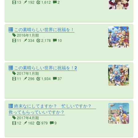
13
192
1,612
2
この素晴らしい世界に祝福を！
2016年1月期
11
334
2,178
10
この素晴らしい世界に祝福を！2
2017年1月期
11
296
1,934
37
終末なにしてますか？ 忙しいですか？
救ってもらっていいですか？
2017年4月期
12
162
979
9