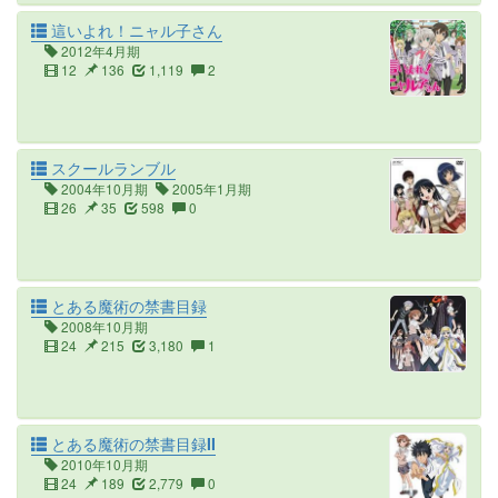
這いよれ！ニャル子さん
2012年4月期
12
136
1,119
2
スクールランブル
2004年10月期
2005年1月期
26
35
598
0
とある魔術の禁書目録
2008年10月期
24
215
3,180
1
とある魔術の禁書目録II
2010年10月期
24
189
2,779
0