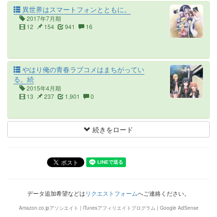
異世界はスマートフォンとともに。
2017年7月期
12
154
941
16
やはり俺の青春ラブコメはまちがってい
る。続
2015年4月期
13
237
1,901
0
続きをロード
データ追加希望などは
リクエストフォーム
へご連絡ください。
Amazon.co.jpアソシエイト | iTunesアフィリエイトプログラム | Google AdSense