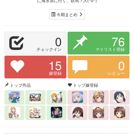
に海水浴に行く、群馬？人(^o^)
今期まとめ
0
76
チェックイン
マイリスト登録
15
0
嫁登録
レビュー
トップ作品
トップ嫁登録