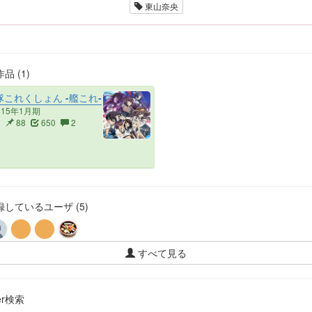
東山奈央
品 (1)
これくしょん -艦これ-
015年1月期
2
88
650
2
しているユーザ (5)
すべて見る
ter検索