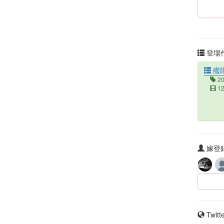
登場作
艦隊
2
1
嫁登録
Twit