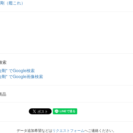
金剛（艦これ）
検索
金剛" でGoogle検索
金剛" でGoogle画像検索
商品
データ追加希望などは
リクエストフォーム
へご連絡ください。