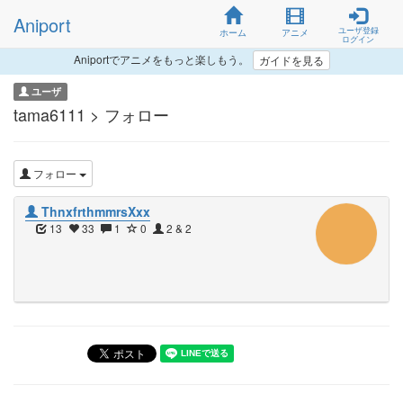
Aniport
ユーザ登録
ホーム
アニメ
ログイン
Aniportでアニメをもっと楽しもう。
ガイドを見る
ユーザ
tama6111 > フォロー
フォロー
ThnxfrthmmrsXxx
13
33
1
0
2 & 2