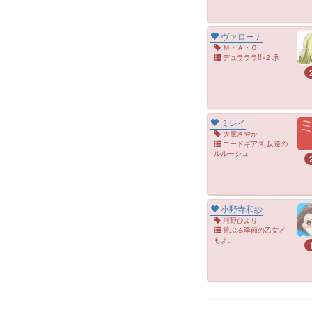
ヴァローナ
Ｍ・Ａ・Ｏ
デュラララ!!×2 承
ミレイ
大原さやか
コードギアス 反逆の
ルルーシュ
小野寺和紗
河野ひより
荒ぶる季節の乙女ど
もよ。