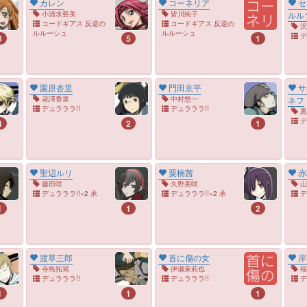
カレン
コーネリア
セ
小清水亜美
皆川純子
ルル
コードギアス 反逆の
コードギアス 反逆の
沢
ルルーシュ
ルルーシュ
デ
3
5
1
園原杏里
門田京平
サ
花澤香菜
中村悠一
ネフ
デュラララ!!
デュラララ!!
黒
デ
4
2
1
聖辺ルリ
粟楠茜
赤
藤田咲
久野美咲
山
デュラララ!!×2 承
デュラララ!!×2 承
デ
1
1
2
渡草三郎
首に傷の女
岸
寺島拓篤
伊瀬茉莉也
福
デュラララ!!
デュラララ!!
デ
1
1
1