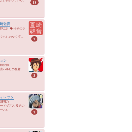
13
崎魅音
野五月
ゆきのさ
ぐらしのなく頃に
1
ョン
田智和
宮ハルヒの憂鬱
3
ィレッタ
辺明乃
ードギアス 反逆の
ーシュ
1