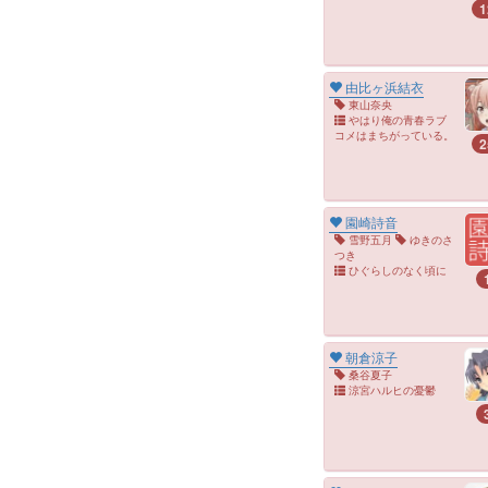
1
由比ヶ浜結衣
東山奈央
やはり俺の青春ラブ
コメはまちがっている。
2
園崎詩音
雪野五月
ゆきのさ
つき
ひぐらしのなく頃に
朝倉涼子
桑谷夏子
涼宮ハルヒの憂鬱