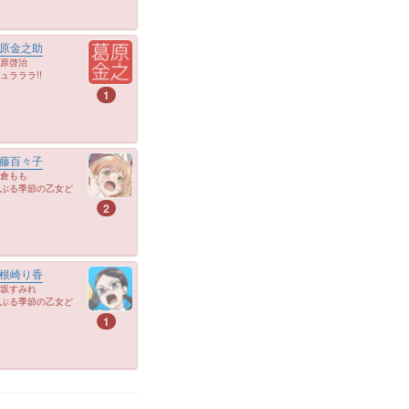
原金之助
原啓治
ュラララ!!
1
藤百々子
倉もも
ぶる季節の乙女ど
。
2
根崎り香
坂すみれ
ぶる季節の乙女ど
。
1