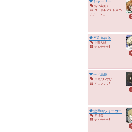
シャーリー
折笠富美子
コードギアス 反逆の
ルルーシュ
平和島静雄
小野大輔
デュラララ!!
平和島幽
岸尾だいすけ
デュラララ!!
遊馬崎ウォーカー
梶裕貴
デュラララ!!