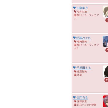
加藤葉月
朝井彩加
響け！ユーフォニア
ム
鎧塚みぞれ
種﨑敦美
響け！ユーフォニア
ム2
千反田える
佐藤聡美
氷菓
2
長門有希
茅原実里
涼宮ハルヒの憂鬱