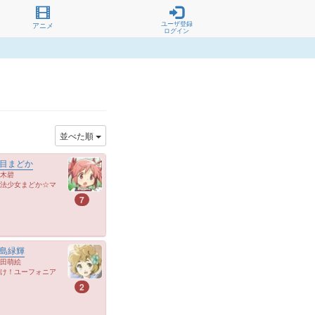
ユーザ登録
アニメ
ログイン
並べた順
目まどか
木碧
法少女まどか☆マ
7
島緑輝
田萌絵
け！ユーフォニア
2