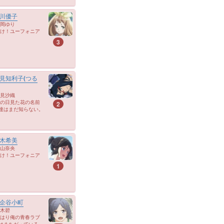
川優子
岡ゆり
け！ユーフォニア
3
見知利子(つる
見沙織
の日見た花の名前
2
達はまだ知らない。
木希美
山奈央
け！ユーフォニア
1
企谷小町
木碧
はり俺の青春ラブ
はまちがっている。