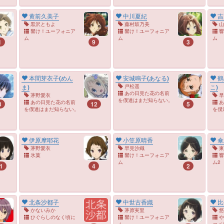
黄前久美子
中川夏紀
吉
黒沢ともよ
藤村鼓乃美
山
響け！ユーフォニア
響け！ユーフォニア
響
ム
ム
ム
1
9
3
本間芽衣子(めん
安城鳴子(あなる)
鶴
戸松遥
ま)
こ)
あの日見た花の名前
茅野愛衣
早
を僕達はまだ知らない。
あの日見た花の名前
あ
3
12
5
を僕達はまだ知らない。
を僕
伊原摩耶花
小笠原晴香
傘
茅野愛衣
早見沙織
東
氷菓
響け！ユーフォニア
響
ム
ム2
1
4
2
北条沙都子
中世古香織
比
かないみか
茅原実里
悠
ひぐらしのなく頃に
響け！ユーフォニア
や
ム
コメ