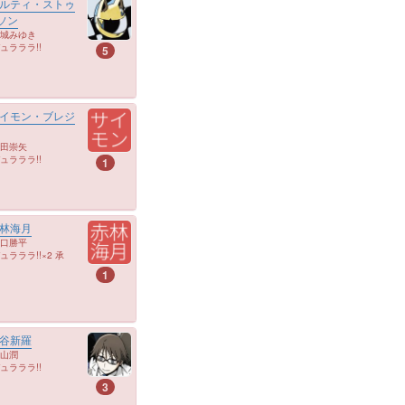
ルティ・ストゥ
ソン
城みゆき
ュラララ!!
5
イモン・ブレジ
田崇矢
ュラララ!!
1
林海月
口勝平
ュラララ!!×2 承
1
谷新羅
山潤
ュラララ!!
3