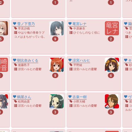
2
1
1
雪ノ下雪乃
竜宮レナ
園
早見沙織
中原麻衣
雪
やはり俺の青春ラブ
ひぐらしのなく頃に
つき
コメはまちがっている。
ひ
5
9
2
朝比奈みくる
涼宮ハルヒ
キ
後藤邑子
平野綾
杉
涼宮ハルヒの憂鬱
涼宮ハルヒの憂鬱
涼
1
9
6
鶴屋さん
古泉一樹
ヴ
松岡由貴
小野大輔
渡
涼宮ハルヒの憂鬱
涼宮ハルヒの憂鬱
コ
ルル
3
3
3