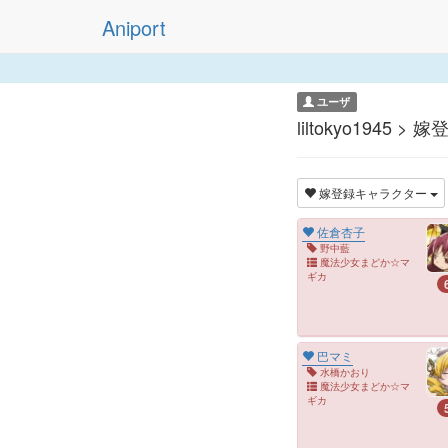
Aniport
ユーザ
liltokyo1945 
嫁登録キャラクター
佐倉杏子
野中藍
魔法少女まどか☆マ
ギカ
巴マミ
水橋かおり
魔法少女まどか☆マ
ギカ