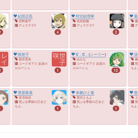
紀田正臣
狩沢絵理華
葛
宮野真守
高垣彩陽
藤
デュラララ!!
デュラララ!!
デ
2
4
2
咲世子
C．C．(シーツー)
須
新井里美
ゆかな
麻
コードギアス 反逆の
コードギアス 反逆の
荒
ルルーシュ
ルルーシュ
もよ
2
1
12
菅原新菜
本郷ひと葉
曾
安済知佳
黒沢ともよ
上
荒ぶる季節の乙女ど
荒ぶる季節の乙女ど
荒
もよ。
もよ。
もよ
1
1
1