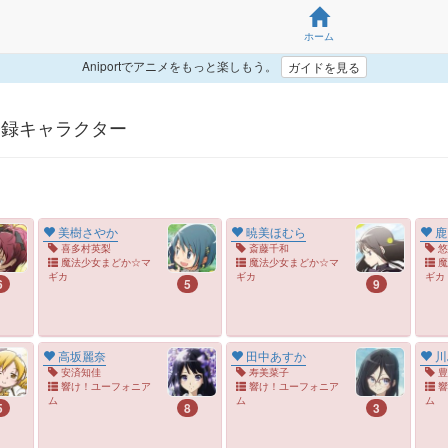
ホーム
Aniportでアニメをもっと楽しもう。
ガイドを見る
> 嫁登録キャラクター
美樹さやか
暁美ほむら
鹿
喜多村英梨
斎藤千和
悠
魔法少女まどか☆マ
魔法少女まどか☆マ
魔
ギカ
ギカ
ギカ
6
5
9
高坂麗奈
田中あすか
川
安済知佳
寿美菜子
豊
響け！ユーフォニア
響け！ユーフォニア
響
ム
ム
ム
5
8
3