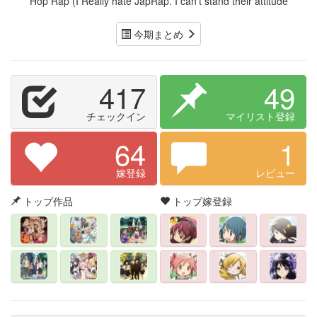
Hop Rap (I Really hate JapRap. I can’t stand their attitude
今期まとめ
417
49
チェックイン
マイリスト登録
64
1
嫁登録
レビュー
トップ作品
トップ嫁登録