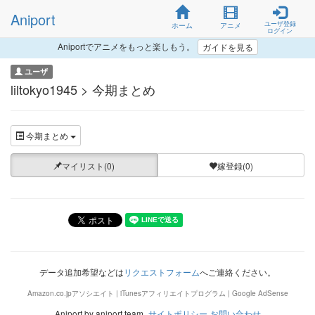
Aniport
ユーザ登録
ホーム
アニメ
ログイン
Aniportでアニメをもっと楽しもう。
ガイドを見る
ユーザ
liltokyo1945 > 今期まとめ
今期まとめ
マイリスト(0)
嫁登録(0)
データ追加希望などは
リクエストフォーム
へご連絡ください。
Amazon.co.jpアソシエイト | iTunesアフィリエイトプログラム | Google AdSense
Aniport by aniport team.
サイトポリシー
お問い合わせ