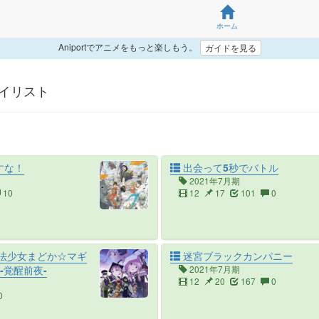
ホーム
Aniportでアニメをもっと楽しもう。
ガイドを見る
 マイリスト
すな！
出会って5秒でバトル
2021年7月期
10
12
17
101
0
法少女まどか☆マギ
迷宮ブラックカンパニー
 -覚醒前夜-
2021年7月期
12
20
167
0
0