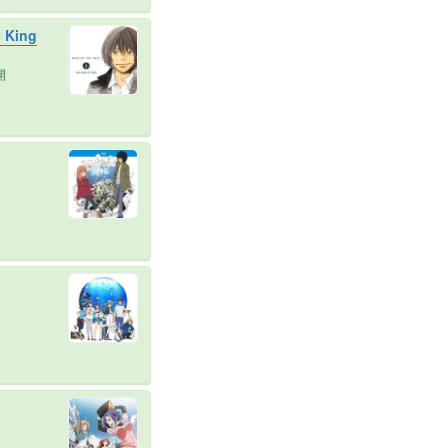
King
開