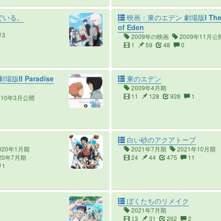
でいる。
映画：東のエデン 劇場版I The 
of Eden
3
2009年の映画
2009年11月公
1
59
48
0
II Paradise
東のエデン
2009年4月期
11
128
928
1
010年3月公開
白い砂のアクアトープ
020年1月期
2021年7月期
2021年10月期
20年7月期
24
44
475
11
1
ぼくたちのリメイク
2021年7月期
13
31
262
2