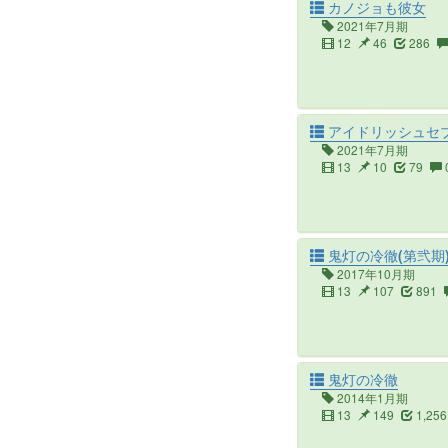
カノジョも彼女
2021年7月期
12
46
286
アイドリッシュセブン 
2021年7月期
13
10
79
鬼灯の冷徹(第弐期
2017年10月期
13
107
891
鬼灯の冷徹
2014年1月期
13
149
1,256