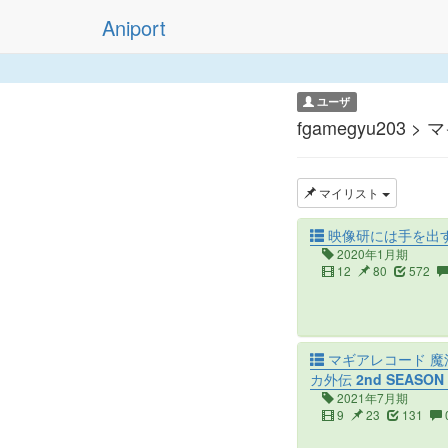
Aniport
ユーザ
fgamegyu203 >
マイリスト
映像研には手を出
2020年1月期
12
80
572
マギアレコード 魔
カ外伝 2nd SEASON
2021年7月期
9
23
131