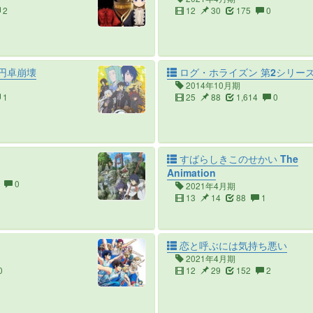
2
12
30
175
0
円卓崩壊
ログ・ホライズン 第2シリー
2014年10月期
1
25
88
1,614
0
すばらしきこのせかい The
Animation
0
2021年4月期
13
14
88
1
恋と呼ぶには気持ち悪い
2021年4月期
0
12
29
152
2