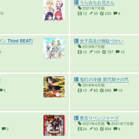
うらみちお兄さん
2021年7月期
0
13
35
230
4
Third BEAT!
女子高生の無駄づかい
2019年7月期
0
12
105
797
10
)
鬼灯の冷徹 第弐期その弐
2018年4月期
3
13
85
685
10
東京リベンジャーズ
2021年4月期
2021年7月期
2
24
93
994
4