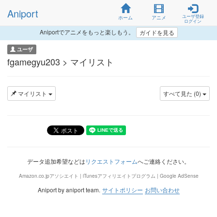
Aniport
ユーザ登録
ホーム
アニメ
ログイン
Aniportでアニメをもっと楽しもう。
ガイドを見る
ユーザ
fgamegyu203 > マイリスト
マイリスト
すべて見た (0)
データ追加希望などは
リクエストフォーム
へご連絡ください。
Amazon.co.jpアソシエイト | iTunesアフィリエイトプログラム | Google AdSense
Aniport by aniport team.
サイトポリシー
お問い合わせ