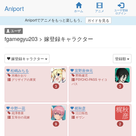
Aniport
ユーザ登録
ホーム
アニメ
ログイン
Aniportでアニメをもっと楽しもう。
ガイドを見る
ユーザ
fgamegyu203 > 嫁登録キャラクター
嫁登録キャラクター
登録順
松嶋みちる
宜野座伸元
水橋かおり
野島健児
グリザイアの果実
PSYCHO-PASS サイコ
パス
3
3
中野一花
梶秋彦
花澤香菜
江口拓也
五等分の花嫁
ギヴン
9
2