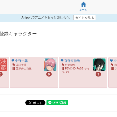
ホーム
Aniportでアニメをもっと楽しもう。
ガイドを見る
 > 嫁登録キャラクター
中野一花
宜野座伸元
松
花澤香菜
野島健児
水
五等分の花嫁
PSYCHO-PASS サイ
グ
コパス
2
9
3