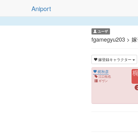
Aniport
ユーザ
fgamegyu203
嫁登録キャラクター
梶秋彦
江口拓也
ギヴン