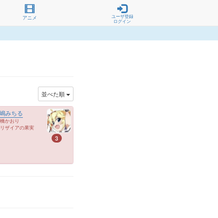
ユーザ登録
アニメ
ログイン
並べた順
嶋みちる
橋かおり
リザイアの果実
3