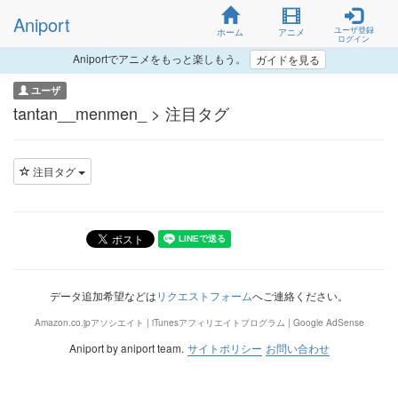
Aniport
ユーザ登録
ホーム
アニメ
ログイン
Aniportでアニメをもっと楽しもう。
ガイドを見る
ユーザ
tantan__menmen_ > 注目タグ
注目タグ
データ追加希望などは
リクエストフォーム
へご連絡ください。
Amazon.co.jpアソシエイト | iTunesアフィリエイトプログラム | Google AdSense
Aniport by aniport team.
サイトポリシー
お問い合わせ