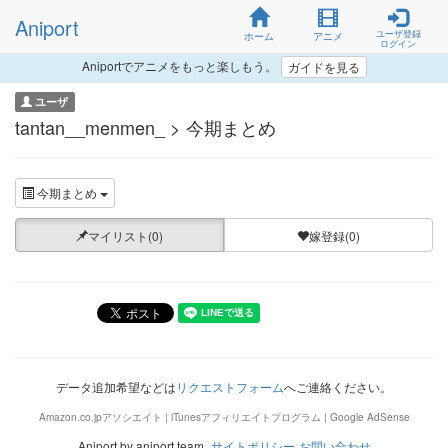
Aniport
ユーザ登録
ホーム
アニメ
ログイン
Aniportでアニメをもっと楽しもう。
ガイドを見る
ユーザ
tantan__menmen_ > 今期まとめ
今期まとめ
マイリスト(0)
嫁登録(0)
データ追加希望などは
リクエストフォーム
へご連絡ください。
Amazon.co.jpアソシエイト | iTunesアフィリエイトプログラム | Google AdSense
Aniport by aniport team.
サイトポリシー
お問い合わせ