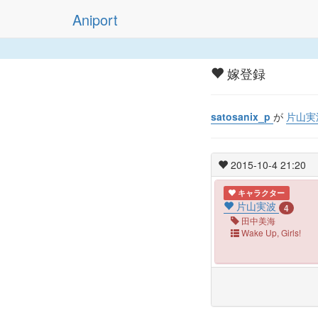
Aniport
嫁登録
satosanix_p
が
片山実
2015-10-4 21:20
キャラクター
片山実波
4
田中美海
Wake Up, Girls!