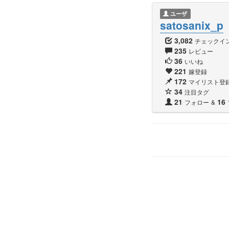
ユーザ
satosanix_p
3,082
チェックイ
235
レビュー
36
いいね
221
嫁登録
172
マイリスト登
34
注目タグ
21
16
フォロー
&