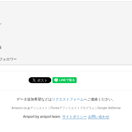
ン
録
フォロワー
データ追加希望などは
リクエストフォーム
へご連絡ください。
Amazon.co.jpアソシエイト | iTunesアフィリエイトプログラム | Google AdSense
Aniport by aniport team.
サイトポリシー
お問い合わせ