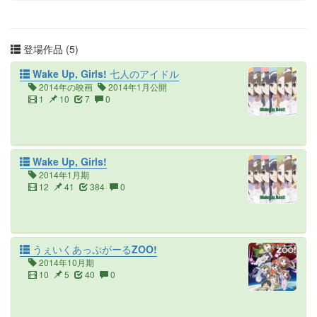
登場作品 (5)
Wake Up, Girls! 七人のアイドル
2014年の映画
2014年1月公開
1
10
7
0
Wake Up, Girls!
2014年1月期
12
41
384
0
うぇいくあっぷがーるZOO!
2014年10月期
10
5
40
0