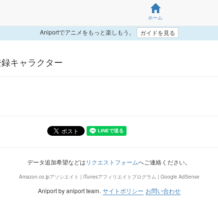
ホーム
Aniportでアニメをもっと楽しもう。
ガイドを見る
> 嫁登録キャラクター
データ追加希望などは
リクエストフォーム
へご連絡ください。
Amazon.co.jpアソシエイト | iTunesアフィリエイトプログラム | Google AdSense
Aniport by aniport team.
サイトポリシー
お問い合わせ