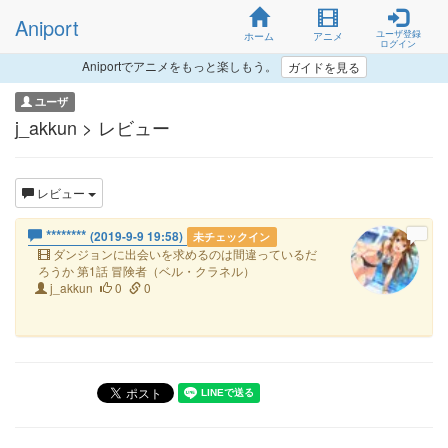
Aniport
ユーザ登録
ホーム
アニメ
ログイン
Aniportでアニメをもっと楽しもう。
ガイドを見る
ユーザ
j_akkun > レビュー
レビュー
********
(2019-9-9 19:58)
未チェックイン
ダンジョンに出会いを求めるのは間違っているだ
ろうか 第1話 冒険者（ベル・クラネル）
j_akkun
0
0