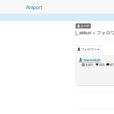
Aniport
ユーザ
j_akkun > フォロ
フォロワー
nacookan
8,831
255
87