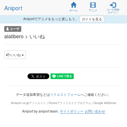
Aniport
ユーザ登録
ホーム
アニメ
ログイン
Aniportでアニメをもっと楽しもう。
ガイドを見る
ユーザ
alalibero > いいね
いいね
データ追加希望などは
リクエストフォーム
へご連絡ください。
Amazon.co.jpアソシエイト | iTunesアフィリエイトプログラム | Google AdSense
Aniport by aniport team.
サイトポリシー
お問い合わせ