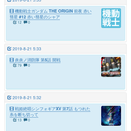
機動戦士ガンダム THE ORIGIN 前夜 赤い
彗星 #12 赤い彗星のシャア
12
0
2019-8-21 5:33
炎炎ノ消防隊 第5話 開戦
79
0
2019-8-21 5:32
戦姫絶唱シンフォギアXV 第7話 もつれた
糸を断ち切って
13
0