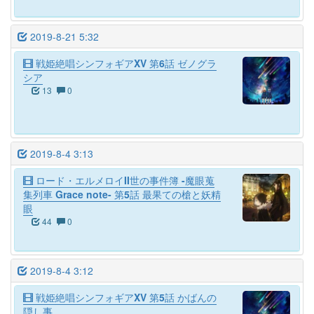
2019-8-21 5:32
戦姫絶唱シンフォギアXV 第6話 ゼノグラ
シア
13
0
2019-8-4 3:13
ロード・エルメロイII世の事件簿 -魔眼蒐
集列車 Grace note- 第5話 最果ての槍と妖精
眼
44
0
2019-8-4 3:12
戦姫絶唱シンフォギアXV 第5話 かばんの
隠し事