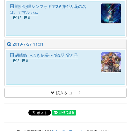
戦姫絶唱シンフォギアXV 第4話 花の名
は、アマルガム
13
0
2019-7-27 11:31
胡蝶綺 〜若き信長〜 第3話 父と子
3
0
続きをロード