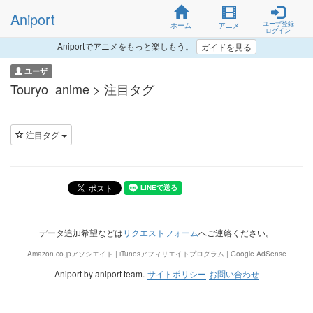
Aniport
ユーザ登録
ホーム
アニメ
ログイン
Aniportでアニメをもっと楽しもう。
ガイドを見る
ユーザ
Touryo_anime > 注目タグ
注目タグ
データ追加希望などは
リクエストフォーム
へご連絡ください。
Amazon.co.jpアソシエイト | iTunesアフィリエイトプログラム | Google AdSense
Aniport by aniport team.
サイトポリシー
お問い合わせ